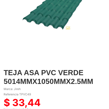
TEJA ASA PVC VERDE
5014MMX1050MMX2.5MM
Marca:
Jireh
Referencia
TPVC49
$ 33,44