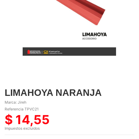
LIMAHOYA NARANJA
Marca:
Jireh
Referencia
TPVC21
$ 14,55
Impuestos excluidos