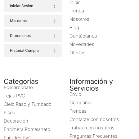
Inicio
›
Iniciar Sesión
Tienda
›
Nosotros
Mis datos
Blog
›
Contáctanos
Direcciones
Novedades
›
Historial Compra
Ofertas
Categorías
Información y
Servicios
Policarbonato
Envio
Tejas PVC
Compañia
Cielo Raso y Tumbado
Tiendas
Pisos
Contacte con nosotros
Decoración
Trabaja con nosotros
Encimera Porcelanato
Preguntas Frecuentes
Paredes PVC