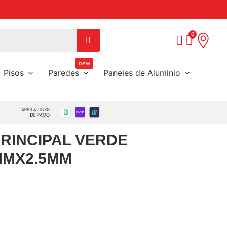
Paga de 3 a 6 meses sin intereses con tus tarjetas pref
new
Pisos
Paredes
Paneles de Aluminio
RINCIPAL VERDE
MMX2.5MM