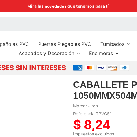
Mira las
que tenemos para tí
novedades
spañolas PVC
Puertas Plegables PVC
Tumbados
Acabados y Decoración
Encimeras
CABALLETE P
1050MMX504
Marca:
Jireh
Referencia
TPVC51
$ 8,24
Impuestos excluidos