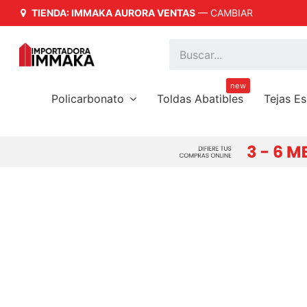
TIENDA: IMMAKA AURORA VENTAS
—
CAMBIAR
íder en Importación y Distribución a Nivel Nacional
new
Policarbonato
Toldas Abatibles
Tejas E