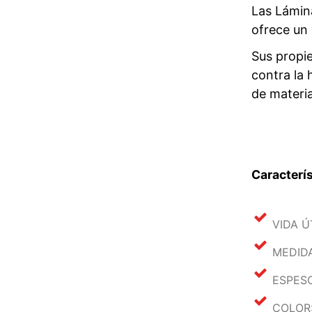
Las Lámina
ofrece un 
Sus propie
contra la 
de materia
Caracterí
VIDA Ú
MEDIDA
ESPES
COLOR: