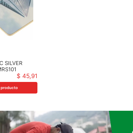
C SILVER
MRS101
40X10MM
$ 45,91
 producto