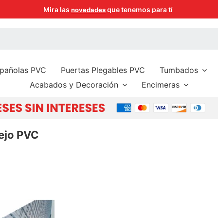
Paga de 3 a 6 meses sin intereses con tus tarjetas preferidas
spañolas PVC
Puertas Plegables PVC
Tumbados
Acabados y Decoración
Encimeras
ejo PVC