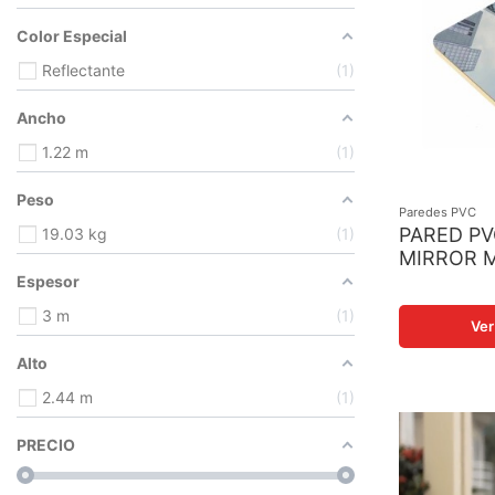
Color Especial
Reflectante
1
Ancho
1.22 m
1
Peso
Paredes PVC
PARED PV
19.03 kg
1
MIRROR 
1220X24
Espesor
3 m
1
Ver
Alto
2.44 m
1
PRECIO