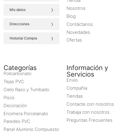
Tienda
›
Nosotros
Mis datos
Blog
›
Contáctanos
Direcciones
Novedades
›
Historial Compra
Ofertas
Categorías
Información y
Servicios
Policarbonato
Envio
Tejas PVC
Compañia
Cielo Raso y Tumbado
Tiendas
Pisos
Contacte con nosotros
Decoración
Trabaja con nosotros
Encimera Porcelanato
Preguntas Frecuentes
Paredes PVC
Panel Aluminio Compuesto