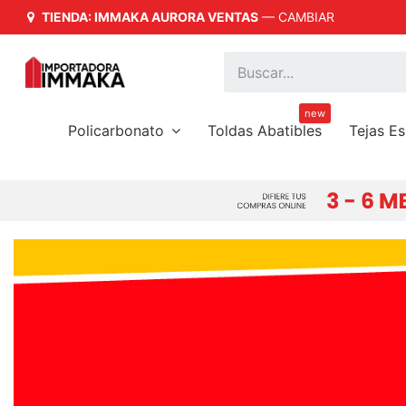
TIENDA: IMMAKA AURORA VENTAS
—
CAMBIAR
rtación y Distribución a Nivel Nacional
new
Policarbonato
Toldas Abatibles
Tejas E