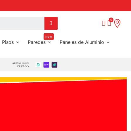
Paga de 3 a 6 meses sin intereses con tus tarjetas preferidas
new
Pisos
Paredes
Paneles de Aluminio