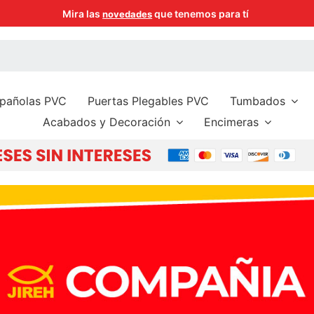
Mira las
que tenemos para tí
novedades
spañolas PVC
Puertas Plegables PVC
Tumbados
Acabados y Decoración
Encimeras