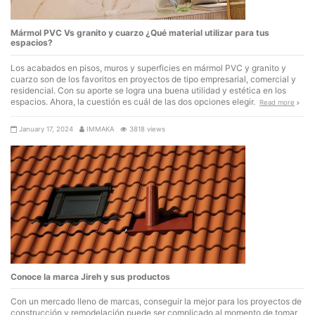
Mármol PVC Vs granito y cuarzo ¿Qué material utilizar para tus
espacios?
Los acabados en pisos, muros y superficies en mármol PVC y granito y
cuarzo son de los favoritos en proyectos de tipo empresarial, comercial y
residencial. Con su aporte se logra una buena utilidad y estética en los
espacios. Ahora, la cuestión es cuál de las dos opciones elegir.
Read more
January 17, 2024
IMMAKA
3818 views
Conoce la marca Jireh y sus productos
Con un mercado lleno de marcas, conseguir la mejor para los proyectos de
construcción y remodelación puede ser complicado al momento de tomar