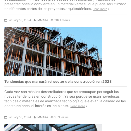
presentaciones lo convierte en un material versátil, que puede ser utilizado
en diferentes partes de los proyectos arquitectónicos.
Read more
January 16, 2024
IMMAKA
2024 views
Tendencias que marcarán el sector de la construcción en 2023
Cada vez son más los desarrolladores que se preocupan por seguir las
nuevas tendencias en construcción. Ya sea porque se usan novedosas
técnicas o materiales de avanzada tecnología que elevan la calidad de las
construcciones, el interés es incipiente.
Read more
January 16, 2024
IMMAKA
1071 views