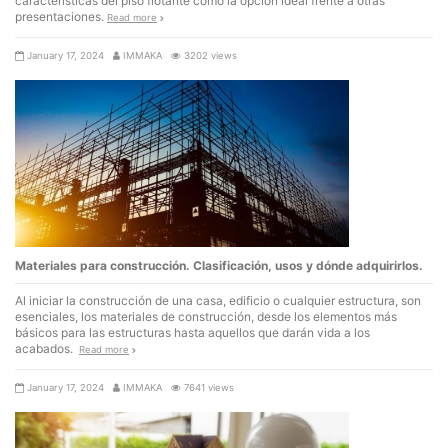
características del piso flotante como la opción ideal frente a otras
presentaciones.
Read more
January 17, 2024
IMMAKA
3202 views
Materiales para construcción. Clasificación, usos y dónde adquirirlos.
Al iniciar la construcción de una casa, edificio o cualquier estructura, son
esenciales, los materiales de construcción, desde los elementos más
básicos para las estructuras hasta aquellos que darán vida a los
acabados.
Read more
January 17, 2024
IMMAKA
7641 views