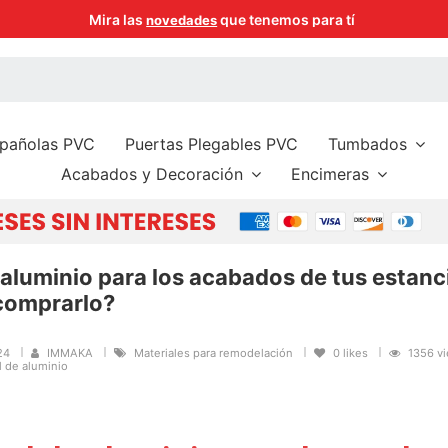
Paga de 3 a 6 meses sin intereses con tus tarjetas preferidas
spañolas PVC
Puertas Plegables PVC
Tumbados
Acabados y Decoración
Encimeras
 aluminio para los acabados de tus estanc
comprarlo?
024
IMMAKA
Materiales para remodelación
0
likes
1356 v
 de aluminio