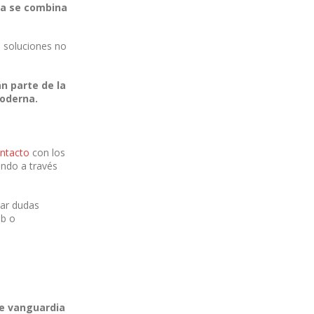
ma se combina
n soluciones no
n parte de la
moderna.
ontacto
con los
endo a través
rar dudas
eb o
de vanguardia