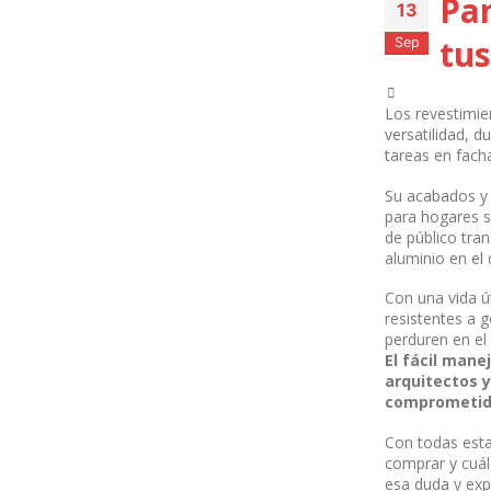
Pan
13
tu
Sep
Los revestimie
versatilidad, d
tareas en fach
Su acabados y 
para hogares s
de público tran
aluminio en el
Con una vida út
resistentes a 
perduren en el
El fácil man
arquitectos y
comprometido
Con todas esta
comprar y cuál
esa duda y exp