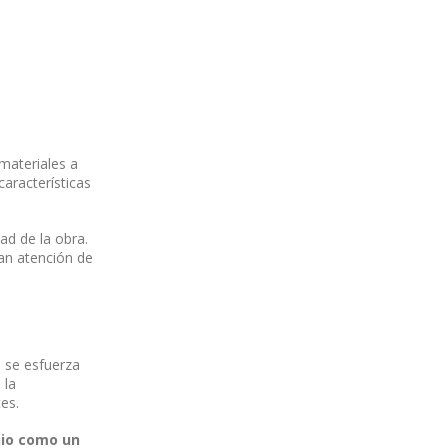
 materiales a
aracterísticas
ad de la obra.
an atención de
 se esfuerza
 la
tes.
nio como un