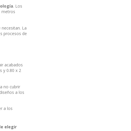
nología
. Los
e metros
 necesitan. La
los procesos de
uir acabados
s y 0.80 x 2
a no cubrir
diseños a los
r a los
e elegir