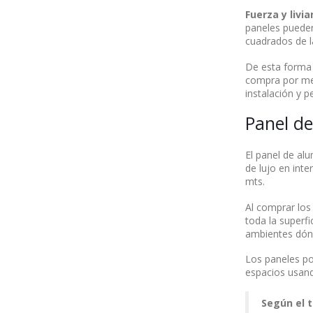
Fuerza y livi
paneles pueden
cuadrados de l
De esta forma 
compra por met
instalación y 
Panel de
El panel de al
de lujo en inte
mts.
Al comprar los 
toda la superfi
ambientes dónd
Los paneles po
espacios usand
Según el t