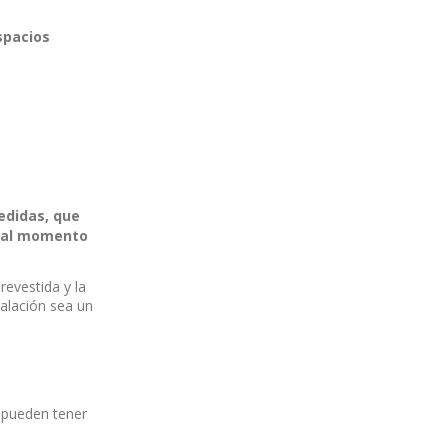
spacios
edidas, que
n al momento
revestida y la
alación sea un
 pueden tener