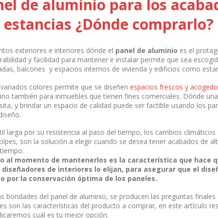
el de aluminio para los acaba
s estancias ¿Dónde comprarlo?
ntos exteriores e interiores dónde el
panel de aluminio
es el protag
urabilidad y facilidad para mantener e instalar permite que sea escogid
adas, balcones y espacios internos de vivienda y edificios como esta
variados colores permite que se diseñen
espacios frescos y acogedo
ino también para inmuebles que tienen fines comerciales. Dónde una
sita, y brindar un espacio de calidad puede ser factible usando los pa
 diseño.
il larga por su resistencia al paso del tiempo, los cambios climáticos 
golpes, son la solución a elegir cuando se desea tener acabados de a
 tiempo.
ejo al momento de mantenerlos es la característica que hace 
 diseñadores de interiores lo elijan, para asegurar que el dise
 por la conservación óptima de los paneles.
s bondades del panel de aluminio, se producen las preguntas finales
es son las características del producto a comprar, en este artículo 
licaremos cuál es tu mejor opción.