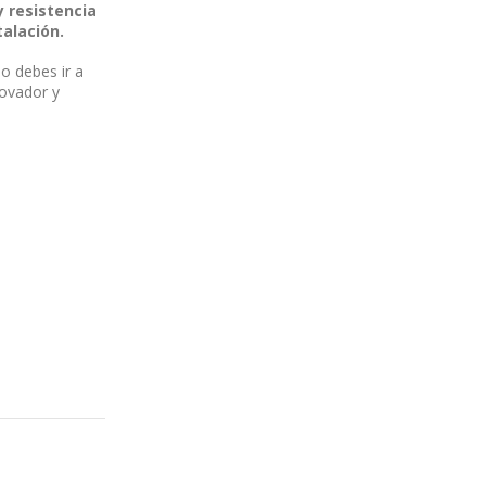
y resistencia
talación.
io debes ir a
novador y