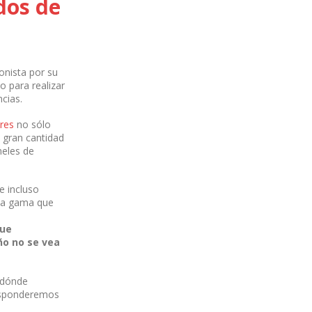
dos de
onista por su
o para realizar
ncias.
res
no sólo
 gran cantidad
neles de
e incluso
lta gama que
que
ño no se vea
 dónde
responderemos