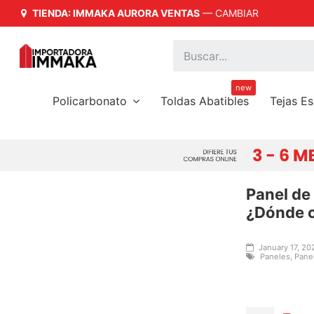
TIENDA: IMMAKA AURORA VENTAS
—
CAMBIAR
Mira las
que tenemos para tí
novedades
new
Policarbonato
Toldas Abatibles
Tejas E
Panel de
¿Dónde 
January 17, 2
Paneles, Panel