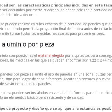
andad son las características principales incluidas en esta tec
 ser adquiridos por metro cuadrado, se deben calcular la cantidad d
a habitación a decorar.
se pueden realizar cálculos exactos de la cantidad de paneles que se
ro cuadrado permite la proyección final de la obra antes de iniciar 
permite tomar todas las medidas necesarias para prevenir errores.
 aluminio por pieza
uminio compuesto, es el
material elegido
por arquitectos para conseg
riores, las medidas en las que se pueden encontrar son 1.22 x 2.44 mt
paneles por pieza se limita el uso de paneles en una zona, quizás par
cie, sino para lograr diseños diferentes. Aportando texturas y nuevos 
e serán instalados los paneles.
r pieza pueden ser instalados en variedad de formas para dar carácte
o un elementos básico pero resistente y de calidad.
ipo de proyecto y diseño que se aplique a la estancia es posibl