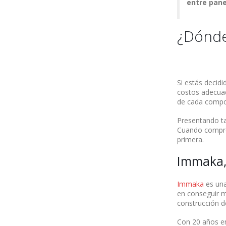
entre pane
¿Dónde
Si estás decidi
costos adecuad
de cada compon
Presentando ta
Cuando compres
primera.
Immaka,
Immaka
es una
en conseguir m
construcción d
Con 20 años e