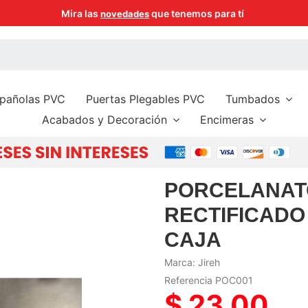
Paga de 3 a 6 meses sin intereses con tus tarjeta
spañolas PVC
Puertas Plegables PVC
Tumbados
Acabados y Decoración
Encimeras
PORCELANAT
RECTIFICADO
CAJA
Marca:
Jireh
Referencia
POC001
$ 23,00