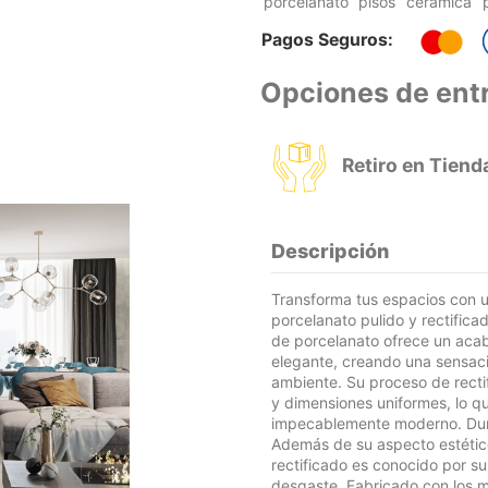
porcelanato
pisos
cerámica
Pagos Seguros:
Opciones de ent
Retiro en Tiend
Descripción
Transforma tus espacios con un
porcelanato pulido y rectificado
de porcelanato ofrece un acab
elegante, creando una sensaci
ambiente. Su proceso de recti
y dimensiones uniformes, lo qu
impecablemente moderno. Dura
Además de su aspecto estético
rectificado es conocido por su
desgaste. Fabricado con los m