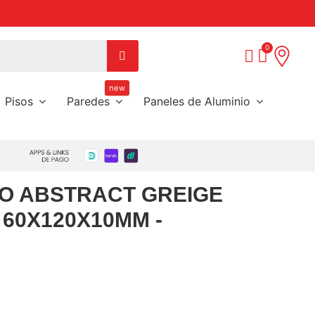
s preferidas
Call Center:
(09) 8545
new
Pisos
Paredes
Paneles de Aluminio
O ABSTRACT GREIGE
 60X120X10MM -