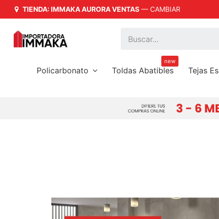
TIENDA: IMMAKA AURORA VENTAS
—
CAMBIAR
Mira las
que tenemos para tí
novedades
new
Policarbonato
Toldas Abatibles
Tejas E