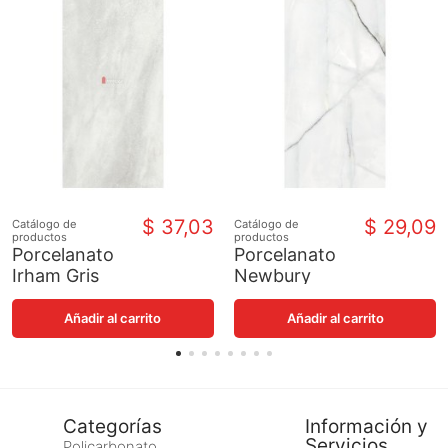
$ 37,03
$ 29,09
Catálogo de
Catálogo de
productos
productos
Porcelanato
Porcelanato
Irham Gris
Newbury
Pulido
White Pulido
Añadir al carrito
Añadir al carrito
Categorías
Información y
Servicios
Policarbonato