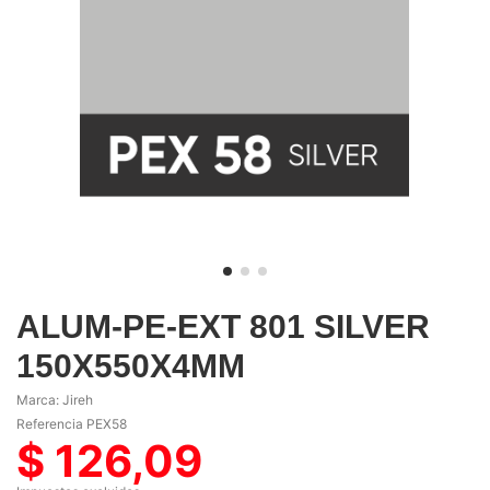
ALUM-PE-EXT 801 SILVER
150X550X4MM
Marca:
Jireh
Referencia
PEX58
$ 126,09