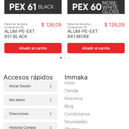
$ 126,09
$ 126,09
Panel de Aluminio
Panel de Aluminio
Compuesto PE
Compuesto PE
ALUM-PE-EXT
ALUM-PE-EXT
851 BLACK
881 MORE
150X550X4MM
WHITE GLOSS
150X550X4MM
Añadir al carrito
Añadir al carrito
Accesos rápidos
Immaka
Inicio
›
Iniciar Sesión
Tienda
›
Nosotros
Mis datos
Blog
›
Contáctanos
Direcciones
Novedades
›
Historial Compra