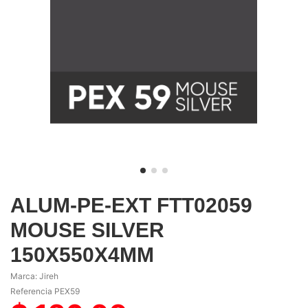
ALUM-PE-EXT FTT02059
MOUSE SILVER
150X550X4MM
Marca:
Jireh
Referencia
PEX59