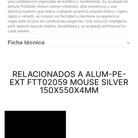
una combinación impecable de estética y rendimiento. Su acabado en
pintura Poliéster ofrece colores vibrantes, alta resistencia y una
planitud superior que realza cualquier proyecto arquitectónico. Ligero,
rígido y versátil, se instala con facilidad y mantiene su apariencia
impecable incluso en condiciones exigentes. Una solución inteligente
para quienes buscan diseño, durabilidad y un acabado profesional en
cada detalle.
Ficha técnica
RELACIONADOS A ALUM-PE-
EXT FTT02059 MOUSE SILVER
150X550X4MM