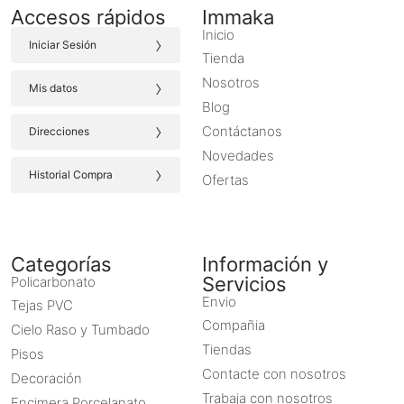
Accesos rápidos
Immaka
Inicio
›
Iniciar Sesión
Tienda
›
Nosotros
Mis datos
Blog
›
Contáctanos
Direcciones
Novedades
›
Historial Compra
Ofertas
Categorías
Información y
Servicios
Policarbonato
Envio
Tejas PVC
Compañia
Cielo Raso y Tumbado
Tiendas
Pisos
Contacte con nosotros
Decoración
Trabaja con nosotros
Encimera Porcelanato