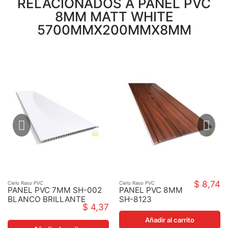
RELACIONADOS A PANEL PVC
8MM MATT WHITE
5700MMX200MMX8MM
$ 8,74
Cielo Raso PVC
Cielo Raso PVC
PANEL PVC 7MM SH-002
PANEL PVC 8MM
BLANCO BRILLANTE
SH-8123
$ 4,37
603MM1212MMX7MM
LAMINADO
MADERA
Añadir al carrito
5700MMX250MM