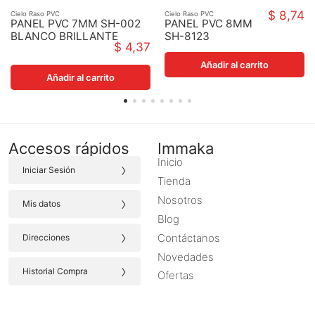
$ 8,74
Cielo Raso PVC
Cielo Raso PVC
PANEL PVC 7MM SH-002
PANEL PVC 8MM
BLANCO BRILLANTE
SH-8123
$ 4,37
603MM1212MMX7MM
LAMINADO
MADERA
Añadir al carrito
5700MMX250MM
Añadir al carrito
Accesos rápidos
Immaka
Inicio
›
Iniciar Sesión
Tienda
›
Nosotros
Mis datos
Blog
›
Contáctanos
Direcciones
Novedades
›
Historial Compra
Ofertas