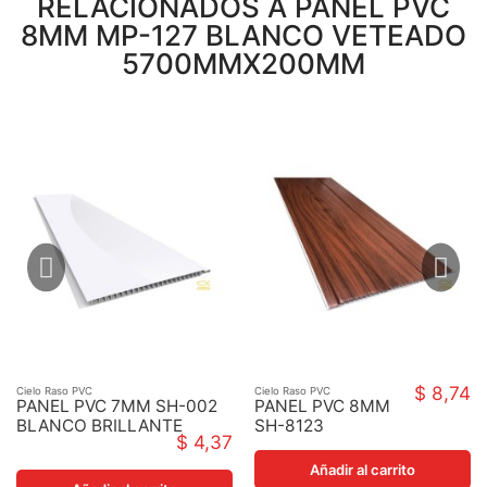
RELACIONADOS A PANEL PVC
8MM MP-127 BLANCO VETEADO
5700MMX200MM
$ 8,74
Cielo Raso PVC
Cielo Raso PVC
PANEL PVC 7MM SH-002
PANEL PVC 8MM
BLANCO BRILLANTE
SH-8123
$ 4,37
603MM1212MMX7MM
LAMINADO
MADERA
Añadir al carrito
5700MMX250MM