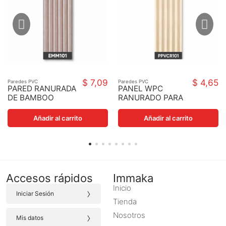
$ 7,09
$ 4,65
Paredes PVC
Paredes PVC
PARED RANURADA
PANEL WPC
DE BAMBOO
RANURADO PARA
EMM101
PARED MSRO51
10.5X2.8X9MM
2.80X0.16M1.5CM
Añadir al carrito
Añadir al carrito
Accesos rápidos
Immaka
Inicio
›
Iniciar Sesión
Tienda
›
Nosotros
Mis datos