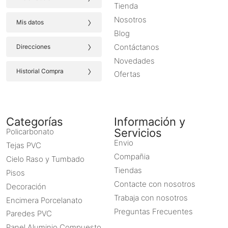
Tienda
›
Nosotros
Mis datos
Blog
›
Contáctanos
Direcciones
Novedades
›
Historial Compra
Ofertas
Categorías
Información y
Servicios
Policarbonato
Envio
Tejas PVC
Compañia
Cielo Raso y Tumbado
Tiendas
Pisos
Contacte con nosotros
Decoración
Trabaja con nosotros
Encimera Porcelanato
Preguntas Frecuentes
Paredes PVC
Panel Aluminio Compuesto