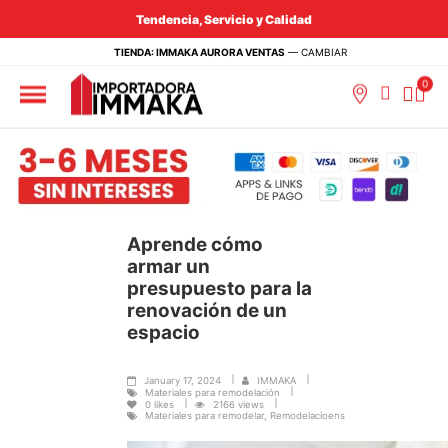
Tendencia, Servicio y Calidad
TIENDA: IMMAKA AURORA VENTAS
—
CAMBIAR
Aprende cómo
armar un
presupuesto para la
renovación de un
espacio
January 17, 2024
IMMAKA
Materiales para remodelación
0
likes
2166 views
Materiales para remodelar, Remodelacioens