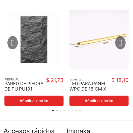
$ 21,73
$ 18,10
PIEDRA PU
Luces Led
PARED DE PIEDRA
LED PARA PANEL
DE PU PU101
WPC DE 16 CM X
24 MM 200CM
24V/12W
Añadir al carrito
Añadir al carrito
Accesos rápidos
Immaka