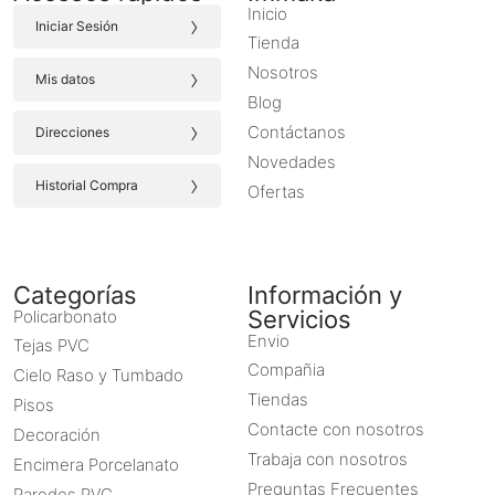
Inicio
›
Iniciar Sesión
Tienda
›
Nosotros
Mis datos
Blog
›
Contáctanos
Direcciones
Novedades
›
Historial Compra
Ofertas
Categorías
Información y
Servicios
Policarbonato
Envio
Tejas PVC
Compañia
Cielo Raso y Tumbado
Tiendas
Pisos
Contacte con nosotros
Decoración
Trabaja con nosotros
Encimera Porcelanato
Preguntas Frecuentes
Paredes PVC