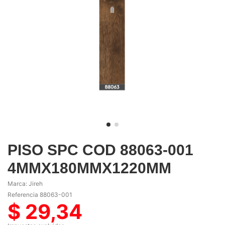
PISO SPC COD 88063-001
4MMX180MMX1220MM
Marca:
Jireh
Referencia
88063-001
$ 29,34