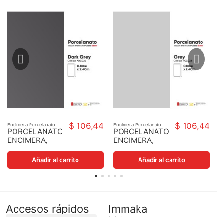
$ 106,44
$ 106,44
Encimera Porcelanato
Encimera Porcelanato
PORCELANATO
PORCELANATO
ENCIMERA,
ENCIMERA,
PAREDES Y
PAREDES Y
BAÑO DARK
BAÑO GREY
Añadir al carrito
Añadir al carrito
GREY GLOSSY
GLOSSY
80X240X15MM
80X240X15MM
Accesos rápidos
Immaka