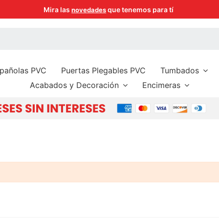
Mira las
que tenemos para tí
novedades
spañolas PVC
Puertas Plegables PVC
Tumbados
Acabados y Decoración
Encimeras