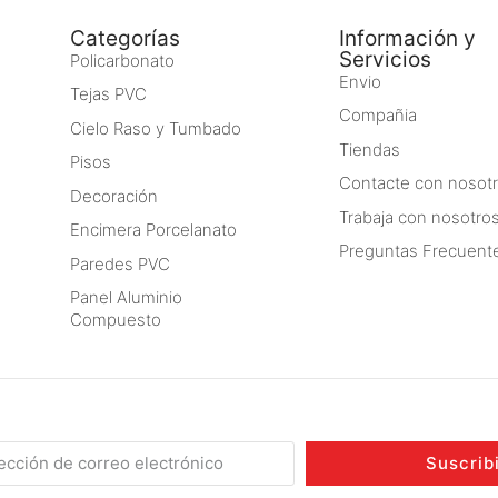
Categorías
Información y
Servicios
Policarbonato
Envio
Tejas PVC
Compañia
Cielo Raso y Tumbado
Tiendas
Pisos
Contacte con nosot
Decoración
Trabaja con nosotro
Encimera Porcelanato
Preguntas Frecuent
Paredes PVC
Panel Aluminio
Compuesto
Suscrib