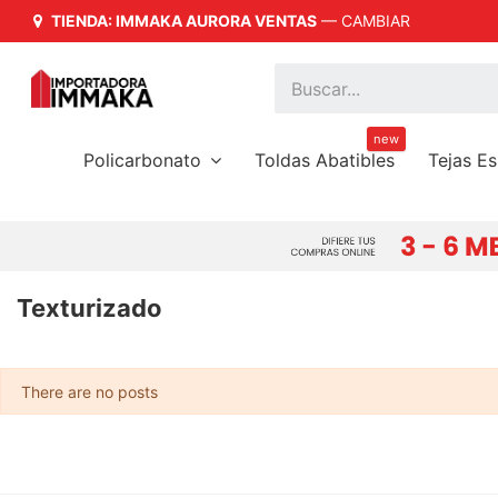
TIENDA: IMMAKA AURORA VENTAS
—
CAMBIAR
íder en Importación y Distribución a Nivel Nacional
new
Policarbonato
Toldas Abatibles
Tejas E
Texturizado
There are no posts