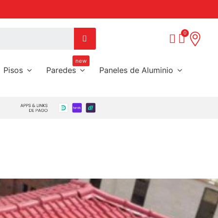
Call Center:
(09) 85453738
new
Pisos
Paredes
Paneles de Aluminio