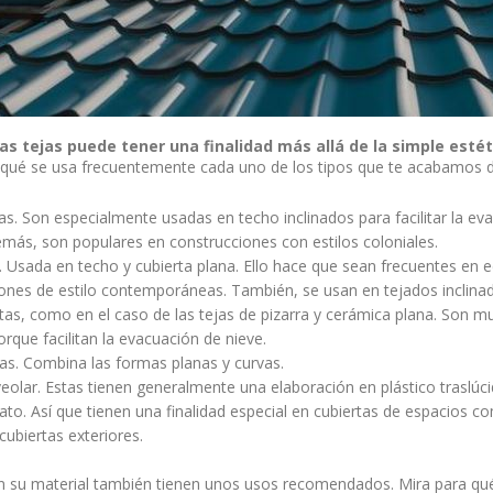
as tejas puede tener una finalidad más allá de la simple estét
qué se usa frecuentemente cada uno de los tipos que te acabamos de
as. Son especialmente usadas en techo inclinados para facilitar la ev
más, son populares en construcciones con estilos coloniales.
. Usada en techo y cubierta plana. Ello hace que sean frecuentes en e
ones de estilo contemporáneas. También, se usan en tejados inclina
as, como en el caso de las tejas de pizarra y cerámica plana. Son m
rque facilitan la evacuación de nieve.
as. Combina las formas planas y curvas.
eolar. Estas tienen generalmente una elaboración en plástico traslúc
ato. Así que tienen una finalidad especial en cubiertas de espacios c
 cubiertas exteriores.
n su material también tienen unos usos recomendados. Mira para qué 