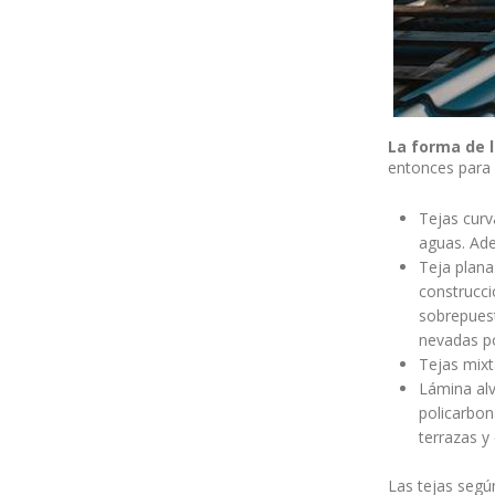
La forma de l
entonces para 
Tejas curv
aguas. Ade
Teja plana
construcci
sobrepuest
nevadas po
Tejas mixt
Lámina alv
policarbon
terrazas y
Las tejas segú