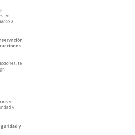
s
es en
uanto a
nservación
rucciones.
ucciones, te
gir.
cios y
uridad y
eguridad y