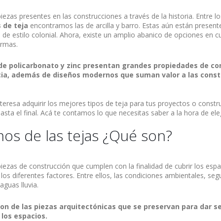
iezas presentes en las construcciones a través de la historia. Entre lo
s de teja
encontramos las de arcilla y barro. Estas aún están present
 de estilo colonial. Ahora, existe un amplio abanico de opciones en c
ormas.
de policarbonato y zinc presentan grandes propiedades de co
cia, además de diseños modernos que suman valor a las const
interesa adquirir los mejores tipos de teja para tus proyectos o constr
asta el final. Acá te contamos lo que necesitas saber a la hora de ele
os de las tejas ¿Qué son?
iezas de construcción que cumplen con la finalidad de cubrir los espa
los diferentes factores. Entre ellos, las condiciones ambientales, seg
aguas lluvia.
son de las piezas arquitectónicas que se preservan para dar s
 los espacios.