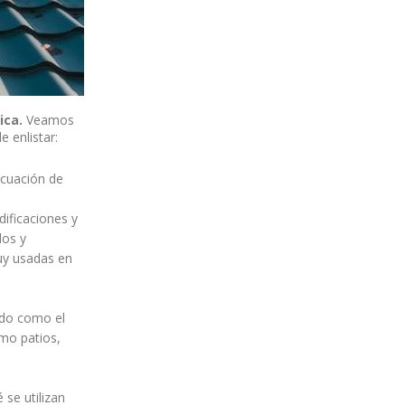
ica.
Veamos
 enlistar:
acuación de
dificaciones y
dos y
uy usadas en
ido como el
omo patios,
se utilizan