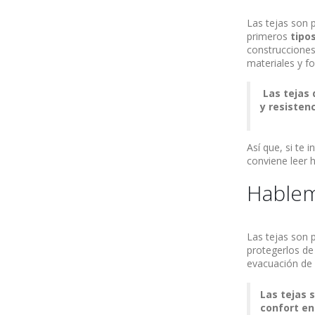
Las tejas son p
primeros
tipo
construcciones
materiales y f
Las tejas 
y resisten
Así que, si te 
conviene leer h
Hablem
Las tejas son p
protegerlos de 
evacuación de 
Las tejas 
confort en