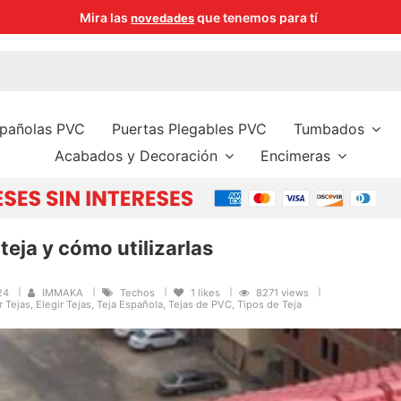
Paga de 3 a 6 meses sin intereses con tus tarjetas preferidas
spañolas PVC
Puertas Plegables PVC
Tumbados
Acabados y Decoración
Encimeras
teja y cómo utilizarlas
024
IMMAKA
Techos
1
likes
8271 views
 Tejas, Elegir Tejas, Teja Española, Tejas de PVC, Tipos de Teja