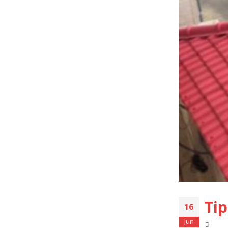
Tip
16
Jun