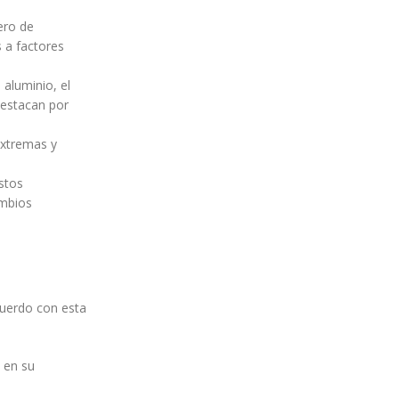
ero de
 a factores
aluminio, el
Destacan por
extremas y
stos
ambios
acuerdo con esta
 en su