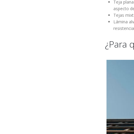
Teja plana
aspecto d
Tejas mixt
Lámina alv
resistenci
¿Para q