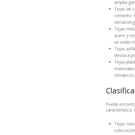
amplia ga
Tejas de c
cemento. G
climatológ
Tejas metá
acero y en
un estilo 
Tejas asfá
destaca po
Tejas plás
materiales
climáticos,
Clasific
Puede encontrar
característica.
Tejas curv
colocació