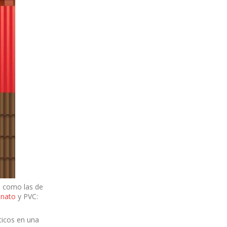
s como las de
onato
y PVC:
ticos en una