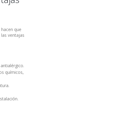
 hacen que
 las ventajas
ntialérgico.
tos químicos,
tura.
stalación.