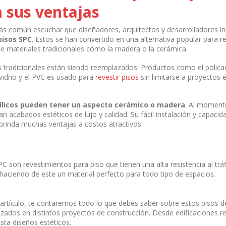
 sus ventajas
s común escuchar que diseñadores, arquitectos y desarrolladores in
pisos SPC
. Estos se han convertido en una alternativa popular para re
de materiales tradicionales cómo la madera o la cerámica.
s tradicionales están siendo reemplazados. Productos como el polic
vidrio y el PVC es usado para
revestir pisos
sin limitarse a proyectos e
nílicos pueden tener un aspecto cerámico o madera
. Al moment
an acabados estéticos de lujo y calidad. Su fácil instalación y capacid
brinda muchas ventajas a costos atractivos.
C son revestimientos para piso que tienen una alta resistencia al tráfi
 haciendo de este un material perfecto para todo tipo de espacios.
e artículo, te contaremos todo lo que debes saber sobre estos pisos
izados en distintos proyectos de construcción. Desde edificaciones re
sta diseños estéticos.