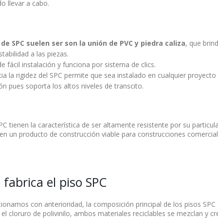
o llevar a cabo.
 de SPC suelen ser son la unión de PVC y piedra caliza
, que brind
tabilidad a las piezas.
e fácil instalación y funciona por sistema de clics.
cia la rigidez del SPC permite que sea instalado en cualquier proyecto
ón pues soporta los altos niveles de transcito.
C tienen la característica de ser altamente resistente por su particula
 en un producto de construcción viable para construcciones comercia
fabrica el piso SPC
namos con anterioridad, la composición principal de los pisos SPC 
y el cloruro de polivinilo, ambos materiales reciclables se mezclan y c