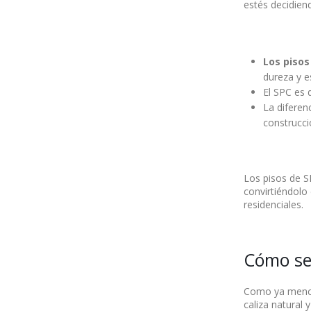
estés decidiend
Los pisos
dureza y es
El SPC es d
La diferen
construcci
Los pisos de SP
convirtiéndolo
residenciales.
Cómo se 
Como ya mencio
caliza natural 