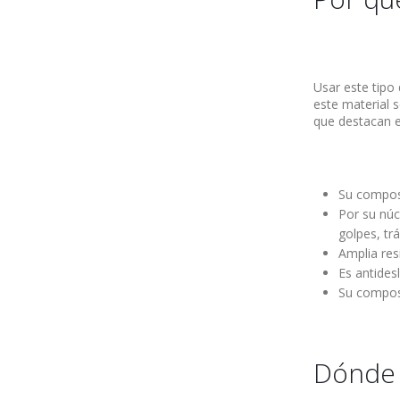
Usar este tipo 
este material s
que destacan e
Su composi
Por su núc
golpes, tr
Amplia res
Es antides
Su composi
Dónde 