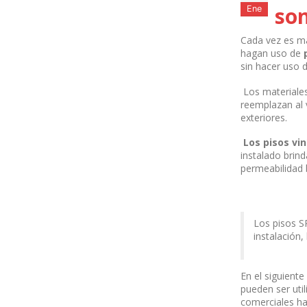
son
Ene
Cada vez es má
hagan uso de
sin hacer uso 
Los materiale
reemplazan al 
exteriores.
Los pisos vi
instalado brind
permeabilidad 
Los pisos SP
instalación,
En el siguient
pueden ser util
comerciales ha