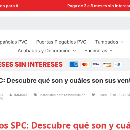
Paga de 3 a 6 meses sin intereses con tus tarjetas preferidas
spañolas PVC
Puertas Plegables PVC
Tumbados
Acabados y Decoración
Encimeras
C: Descubre qué son y cuáles son sus ven
024
IMMAKA
Materiales para remodelación
1
likes
8242 v
SPC
os SPC: Descubre qué son y cuá