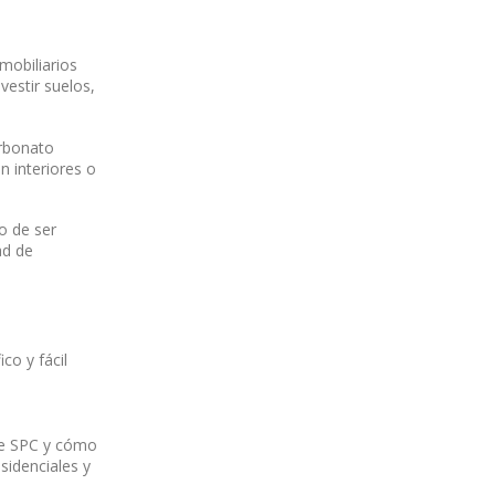
mobiliarios
vestir suelos,
arbonato
n interiores o
o de ser
ad de
co y fácil
 de SPC y cómo
sidenciales y