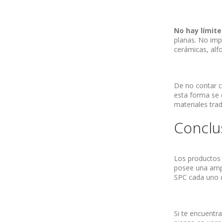
No hay límite
planas. No imp
cerámicas, alf
De no contar co
esta forma se 
materiales tra
Conclu
Los productos 
posee una ampl
SPC cada uno d
Si te encuentr