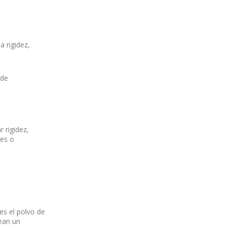
a rigidez,
 de
r rigidez,
les o
es el polvo de
rean un