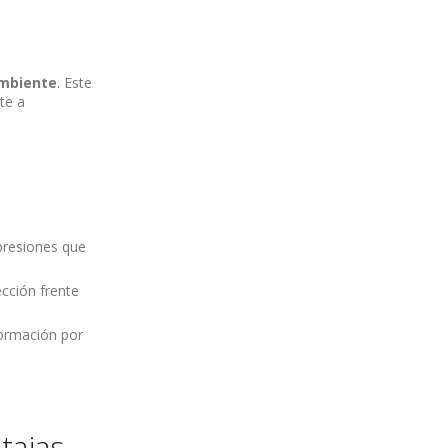
ambiente
. Este
te a
presiones que
ección frente
formación por
tajas