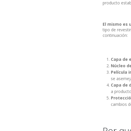
producto estabi
El mismo es 
tipo de revest
continuación:
Capa de e
Núcleo d
Película 
se asemej
Capa de d
a producto
Protecci
cambios d
Por qué