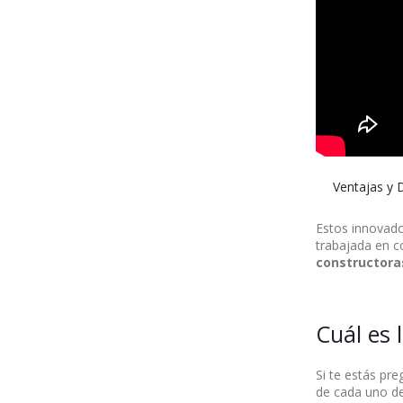
Ventajas y D
Estos innovado
trabajada en c
constructora
Cuál es 
Si te estás pr
de cada uno de