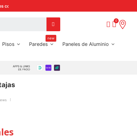
Call Center:
(09) 85453738
new
Pisos
Paredes
Paneles de Aluminio
tajas
iews
les