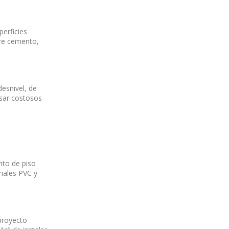
perficies
bre cemento,
desnivel, de
usar costosos
nto de piso
iales PVC y
 proyecto