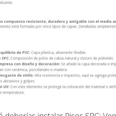
lizante.
un compuesto resistente, duradero y amigable con el medio 
imiento está formado por cinco tipos de capas. Detalladas ampliamen
quilibrio de PVC:
Capa plástica, altamente flexible.
e SPC:
Composición de polvo de caliza natural y cloruro de polivinilo.
impresa con diseño y decoración:
Se añade la capa decorada e im
an con cerámica, porcelanato o madera.
esgaste de vinilo:
Alta resistencia e impactos, aquí se agrega prot
s abrasivos y golpes.
ón UV:
Con este elemento se protege la coloración del material o de
e temperatura.
 deberías instalar Pisos SPC: Ven