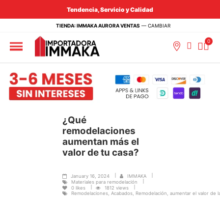
Tendencia, Servicio y Calidad
TIENDA: IMMAKA AURORA VENTAS
—
CAMBIAR
¿Qué
remodelaciones
aumentan más el
valor de tu casa?
January 16, 2024
IMMAKA
Materiales para remodelación
0
likes
1812 views
Remodelaciones, Acabados, Remodelación, aumentar el valor de l