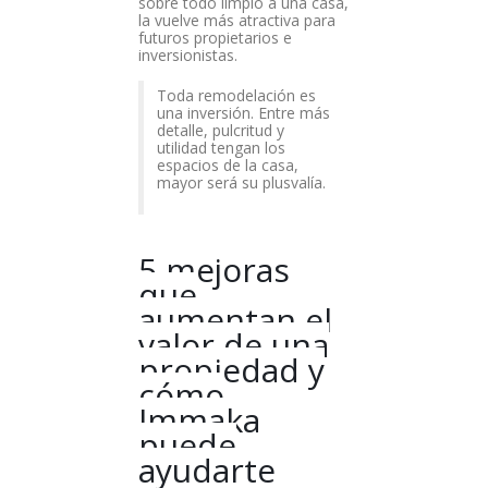
sobre todo limpio a una casa,
la vuelve más atractiva para
futuros propietarios e
inversionistas.
Toda remodelación es
una inversión. Entre más
detalle, pulcritud y
utilidad tengan los
espacios de la casa,
mayor será su plusvalía.
5 mejoras
que
aumentan el
valor de una
propiedad y
cómo
Immaka
puede
ayudarte