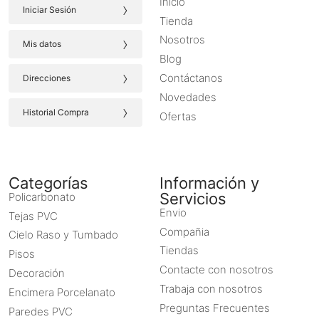
Inicio
›
Iniciar Sesión
Tienda
›
Nosotros
Mis datos
Blog
›
Contáctanos
Direcciones
Novedades
›
Historial Compra
Ofertas
Categorías
Información y
Servicios
Policarbonato
Envio
Tejas PVC
Compañia
Cielo Raso y Tumbado
Tiendas
Pisos
Contacte con nosotros
Decoración
Trabaja con nosotros
Encimera Porcelanato
Preguntas Frecuentes
Paredes PVC