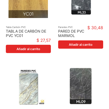
$ 30,48
Tabla Carbón PVC
Paredes PVC
TABLA DE CARBÓN DE
PARED DE PVC
PVC YC01
MARMOL
1220X2800X5MM
LAMINADO 33
$ 27,57
122X244X3MM
Añadir al carrito
Añadir al carrito